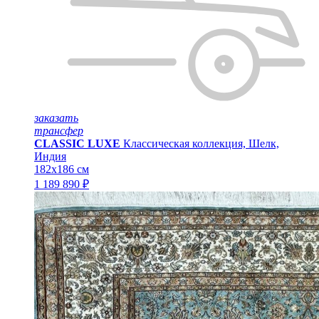
заказать
трансфер
CLASSIC LUXE
Классическая коллекция, Шелк,
Индия
182x186 см
1 189 890 ₽