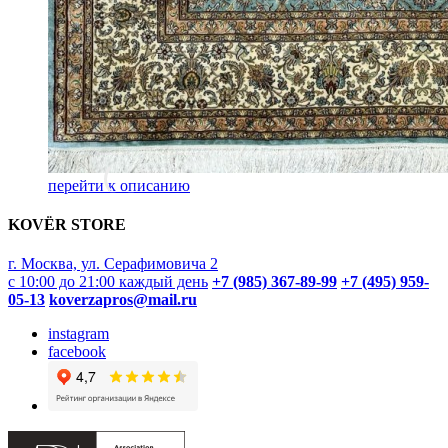
перейти к описанию
KOVËR STORE
г. Москва, ул. Серафимовича 2
с 10:00 до 21:00 каждый день
+7 (985) 367-89-99
+7 (495) 959-
05-13
koverzapros@mail.ru
instagram
facebook