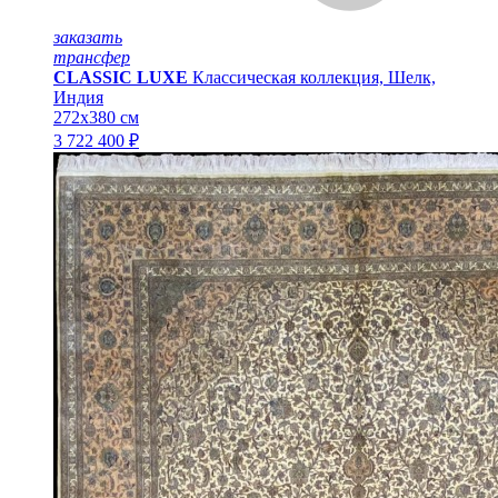
заказать
трансфер
CLASSIC LUXE
Классическая коллекция, Шелк,
Индия
272x380 см
3 722 400 ₽