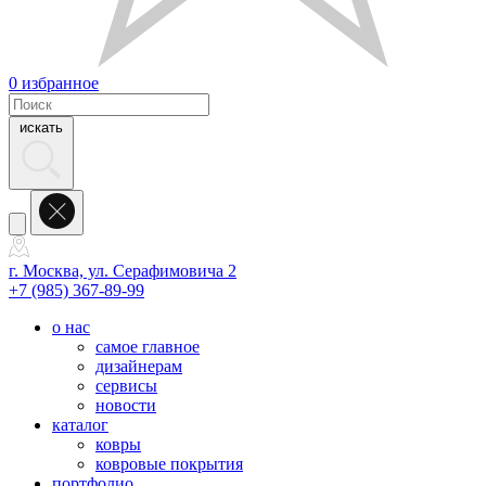
0
избранное
искать
г. Москва, ул. Серафимовича 2
+7 (985) 367-89-99
о нас
самое главное
дизайнерам
сервисы
новости
каталог
ковры
ковровые покрытия
портфолио