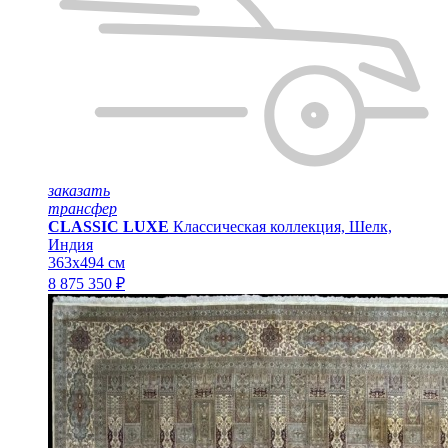
заказать
трансфер
CLASSIC LUXE
Классическая коллекция, Шелк,
Индия
363x494 см
8 875 350 ₽