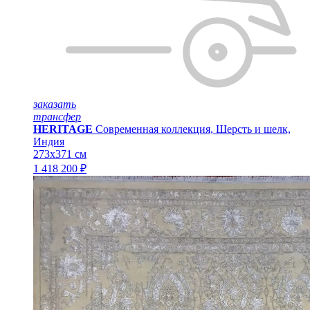
заказать
трансфер
HERITAGE
Современная коллекция, Шерсть и шелк,
Индия
273x371 см
1 418 200 ₽