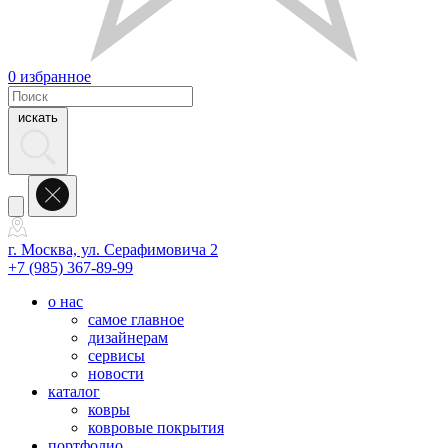
0
избранное
искать
г. Москва, ул. Серафимовича 2
+7 (985) 367-89-99
о нас
самое главное
дизайнерам
сервисы
новости
каталог
ковры
ковровые покрытия
портфолио