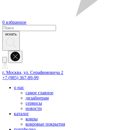
0
избранное
искать
г. Москва, ул. Серафимовича 2
+7 (985) 367-89-99
о нас
самое главное
дизайнерам
сервисы
новости
каталог
ковры
ковровые покрытия
портфолио