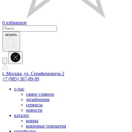
0
избранное
искать
г. Москва, ул. Серафимовича 2
+7 (985) 367-89-99
о нас
самое главное
дизайнерам
сервисы
новости
каталог
ковры
ковровые покрытия
портфолио