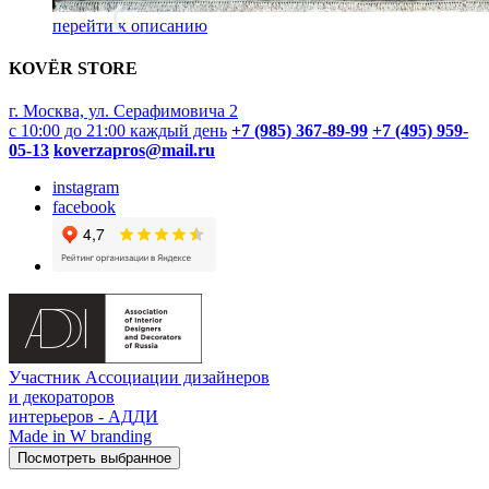
перейти к описанию
KOVËR STORE
г. Москва, ул. Серафимовича 2
с 10:00 до 21:00 каждый день
+7 (985) 367-89-99
+7 (495) 959-
05-13
koverzapros@mail.ru
instagram
facebook
Участник Ассоциации дизайнеров
и декораторов
интерьеров - АДДИ
Made in W branding
Посмотреть выбранное