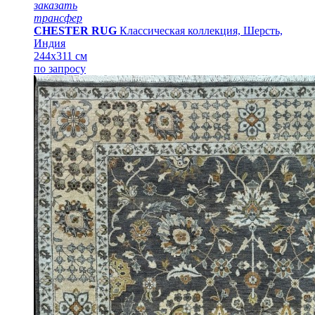
заказать
трансфер
CHESTER RUG
Классическая коллекция, Шерсть,
Индия
244x311 см
по запросу