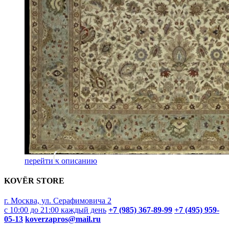
перейти к описанию
KOVËR STORE
г. Москва, ул. Серафимовича 2
с 10:00 до 21:00 каждый день
+7 (985) 367-89-99
+7 (495) 959-
05-13
koverzapros@mail.ru