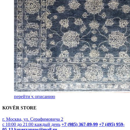
перейти к описанию
KOVËR STORE
г. Москва, ул. Серафимовича 2
с 10:00 до 21:00 каждый день
+7 (985) 367-89-99
+7 (495) 959-
05-13
koverzapros@mail.ru