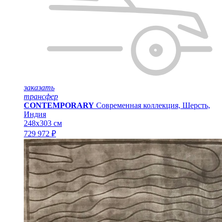
заказать
трансфер
CONTEMPORARY
Современная коллекция, Шерсть,
Индия
248x303 см
729 972 ₽