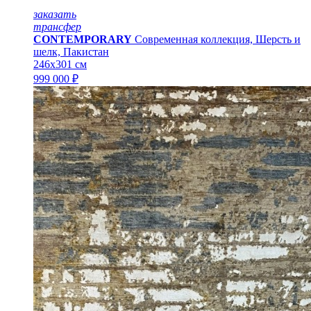
заказать
трансфер
CONTEMPORARY
Современная коллекция, Шерсть и
шелк, Пакистан
246x301 см
999 000 ₽