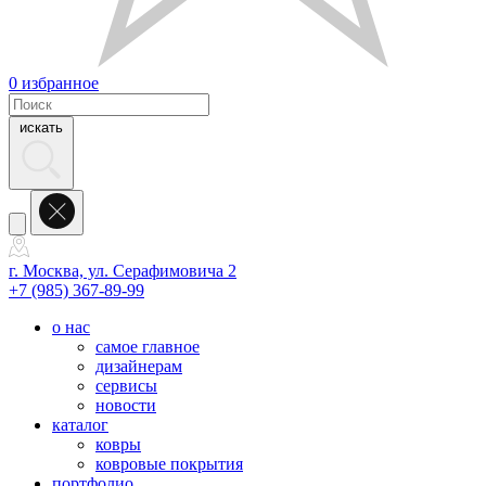
0
избранное
искать
г. Москва, ул. Серафимовича 2
+7 (985) 367-89-99
о нас
самое главное
дизайнерам
сервисы
новости
каталог
ковры
ковровые покрытия
портфолио