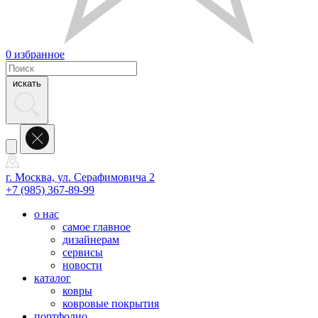
0
избранное
искать
г. Москва, ул. Серафимовича 2
+7 (985) 367-89-99
о нас
самое главное
дизайнерам
сервисы
новости
каталог
ковры
ковровые покрытия
портфолио