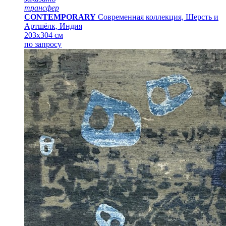
трансфер
CONTEMPORARY
Современная коллекция, Шерсть и
Артшёлк, Индия
203x304 см
по запросу