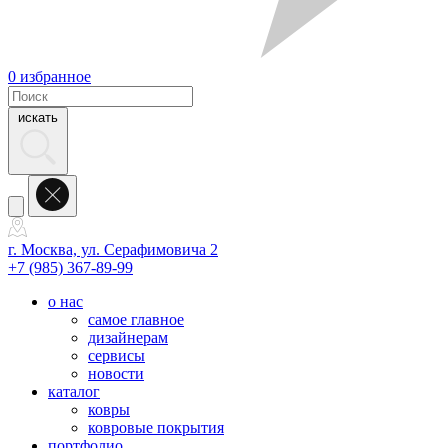
0
избранное
искать
г. Москва, ул. Серафимовича 2
+7 (985) 367-89-99
о нас
самое главное
дизайнерам
сервисы
новости
каталог
ковры
ковровые покрытия
портфолио