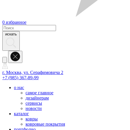
0
избранное
искать
г. Москва, ул. Серафимовича 2
+7 (985) 367-89-99
о нас
самое главное
дизайнерам
сервисы
новости
каталог
ковры
ковровые покрытия
портфолио