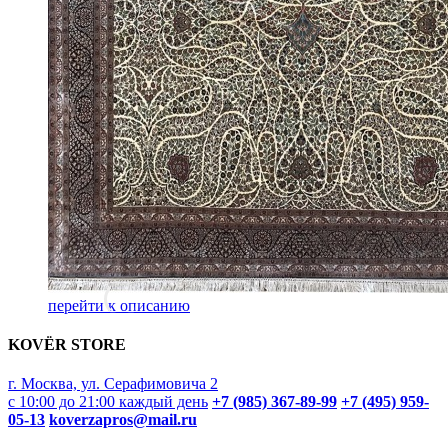
перейти к описанию
KOVËR STORE
г. Москва, ул. Серафимовича 2
с 10:00 до 21:00 каждый день
+7 (985) 367-89-99
+7 (495) 959-
05-13
koverzapros@mail.ru