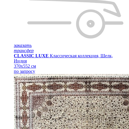
заказать
трансфер
CLASSIC LUXE
Классическая коллекция, Шелк,
Индия
370x552 см
по запросу