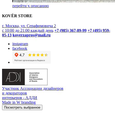
перейти к описанию
KOVËR STORE
г. Москва, ул. Серафимовича 2
с 10:00 до 21:00 каждый день
+7 (985) 367-89-99
+7 (495) 959-
05-13
koverzapros@mail.ru
instagram
facebook
Участник Ассоциации дизайнеров
и декораторов
интерьеров - АДДИ
Made in W branding
Посмотреть выбранное