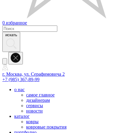
0
избранное
искать
г. Москва, ул. Серафимовича 2
+7 (985) 367-89-99
о нас
самое главное
дизайнерам
сервисы
новости
каталог
ковры
ковровые покрытия
портфолио