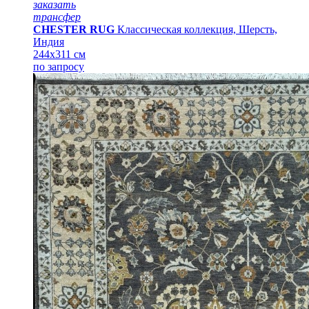
заказать
трансфер
CHESTER RUG
Классическая коллекция, Шерсть,
Индия
244x311 см
по запросу