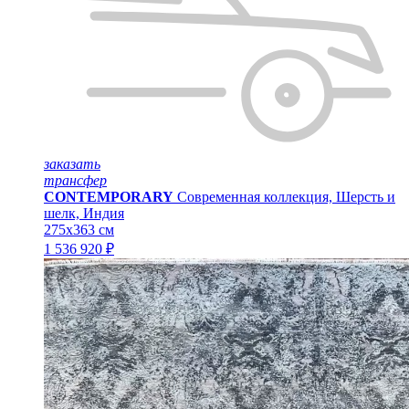
заказать
трансфер
CONTEMPORARY
Современная коллекция, Шерсть и
шелк, Индия
275x363 см
1 536 920 ₽