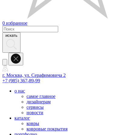
0
избранное
искать
г. Москва, ул. Серафимовича 2
+7 (985) 367-89-99
о нас
самое главное
дизайнерам
сервисы
новости
каталог
ковры
ковровые покрытия
портфолио