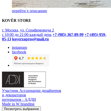
перейти к описанию
KOVËR STORE
г. Москва, ул. Серафимовича 2
с 10:00 до 21:00 каждый день
+7 (985) 367-89-99
+7 (495) 959-
05-13
koverzapros@mail.ru
instagram
facebook
Участник Ассоциации дизайнеров
и декораторов
интерьеров - АДДИ
Made in W branding
Посмотреть выбранное