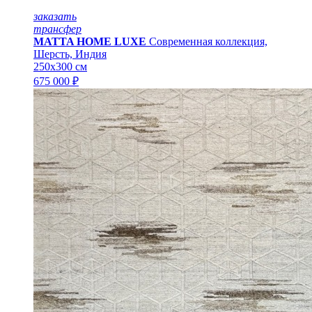
заказать
трансфер
MATTA HOME LUXE
Современная коллекция,
Шерсть, Индия
250x300 см
675 000 ₽