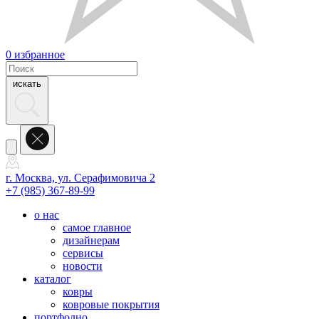
0
избранное
искать
г. Москва, ул. Серафимовича 2
+7 (985) 367-89-99
о нас
самое главное
дизайнерам
сервисы
новости
каталог
ковры
ковровые покрытия
портфолио