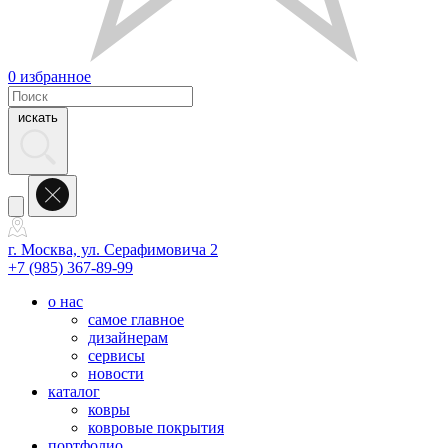
0
избранное
искать
г. Москва, ул. Серафимовича 2
+7 (985) 367-89-99
о нас
самое главное
дизайнерам
сервисы
новости
каталог
ковры
ковровые покрытия
портфолио