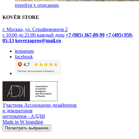
перейти к описанию
KOVËR STORE
г. Москва, ул. Серафимовича 2
с 10:00 до 21:00 каждый день
+7 (985) 367-89-99
+7 (495) 959-
05-13
koverzapros@mail.ru
instagram
facebook
Участник Ассоциации дизайнеров
и декораторов
интерьеров - АДДИ
Made in W branding
Посмотреть выбранное