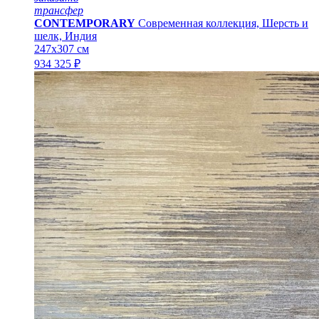
трансфер
CONTEMPORARY
Современная коллекция, Шерсть и
шелк, Индия
247x307 см
934 325 ₽