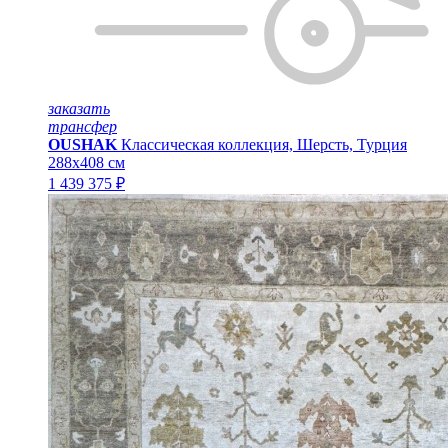
заказать
трансфер
OUSHAK
Классическая коллекция, Шерсть, Турция
288x408 см
1 439 375 ₽