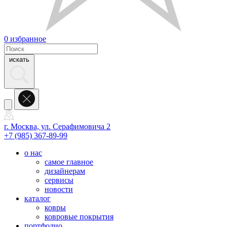
0
избранное
искать
г. Москва, ул. Серафимовича 2
+7 (985) 367-89-99
о нас
самое главное
дизайнерам
сервисы
новости
каталог
ковры
ковровые покрытия
портфолио