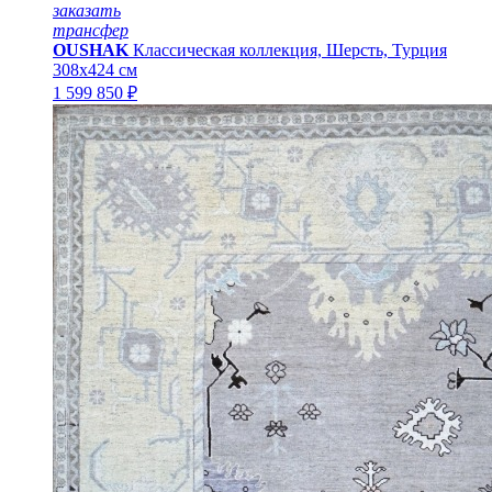
заказать
трансфер
OUSHAK
Классическая коллекция, Шерсть, Турция
308x424 см
1 599 850 ₽