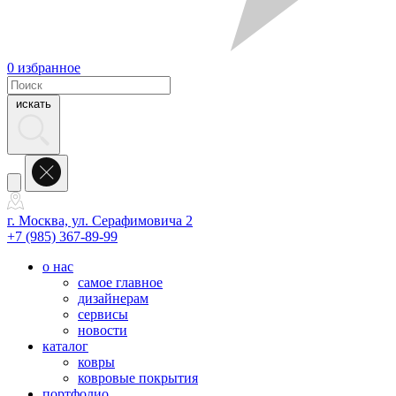
0
избранное
искать
г. Москва, ул. Серафимовича 2
+7 (985) 367-89-99
о нас
самое главное
дизайнерам
сервисы
новости
каталог
ковры
ковровые покрытия
портфолио