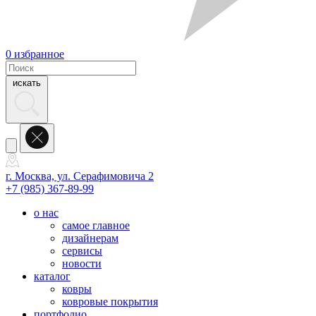
0
избранное
искать
г. Москва, ул. Серафимовича 2
+7 (985) 367-89-99
о нас
самое главное
дизайнерам
сервисы
новости
каталог
ковры
ковровые покрытия
портфолио