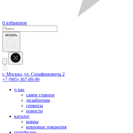
0
избранное
искать
г. Москва, ул. Серафимовича 2
+7 (985) 367-89-99
о нас
самое главное
дизайнерам
сервисы
новости
каталог
ковры
ковровые покрытия
портфолио