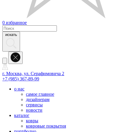
0
избранное
искать
г. Москва, ул. Серафимовича 2
+7 (985) 367-89-99
о нас
самое главное
дизайнерам
сервисы
новости
каталог
ковры
ковровые покрытия
портфолио