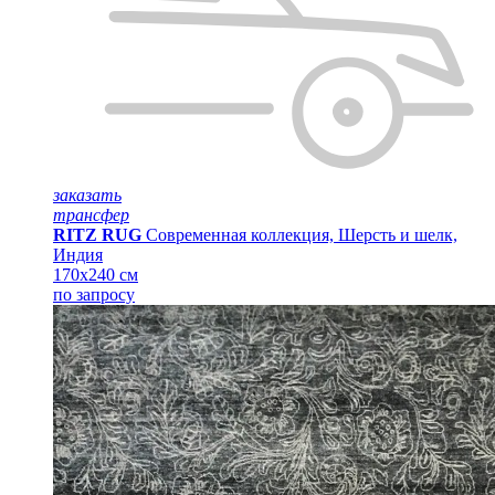
заказать
трансфер
RITZ RUG
Современная коллекция, Шерсть и шелк,
Индия
170x240 см
по запросу