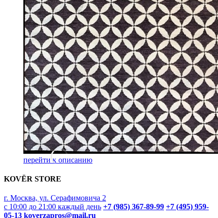
перейти к описанию
KOVËR STORE
г. Москва, ул. Серафимовича 2
с 10:00 до 21:00 каждый день
+7 (985) 367-89-99
+7 (495) 959-
05-13
koverzapros@mail.ru