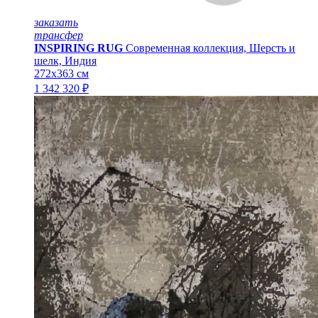
заказать
трансфер
INSPIRING RUG
Современная коллекция, Шерсть и
шелк, Индия
272x363 см
1 342 320 ₽