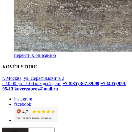
перейти к описанию
KOVËR STORE
г. Москва, ул. Серафимовича 2
с 10:00 до 21:00 каждый день
+7 (985) 367-89-99
+7 (495) 959-
05-13
koverzapros@mail.ru
instagram
facebook