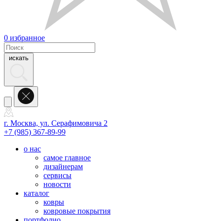
0
избранное
искать
г. Москва, ул. Серафимовича 2
+7 (985) 367-89-99
о нас
самое главное
дизайнерам
сервисы
новости
каталог
ковры
ковровые покрытия
портфолио