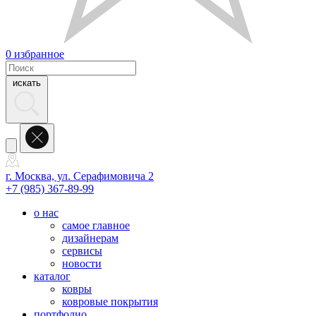
0
избранное
искать
г. Москва, ул. Серафимовича 2
+7 (985) 367-89-99
о нас
самое главное
дизайнерам
сервисы
новости
каталог
ковры
ковровые покрытия
портфолио