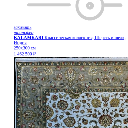
заказать
трансфер
KALAMKARI
Классическая коллекция, Шерсть и шелк,
Индия
250x300 см
1 462 500 ₽