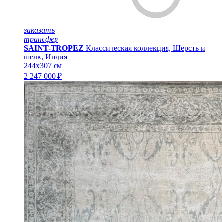
заказать
трансфер
SAINT-TROPEZ
Классическая коллекция, Шерсть и
шелк, Индия
244x307 см
2 247 000 ₽