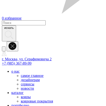
0
избранное
искать
г. Москва, ул. Серафимовича 2
+7 (985) 367-89-99
о нас
самое главное
дизайнерам
сервисы
новости
каталог
ковры
ковровые покрытия
портфолио