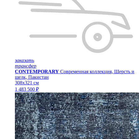
заказать
трансфер
CONTEMPORARY
Современная коллекция, Шерсть и
шелк, Пакистан
308x321 см
1 483 500 ₽