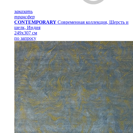
заказать
трансфер
CONTEMPORARY
Современная коллекция, Шерсть и
шелк, Индия
249x307 см
по запросу