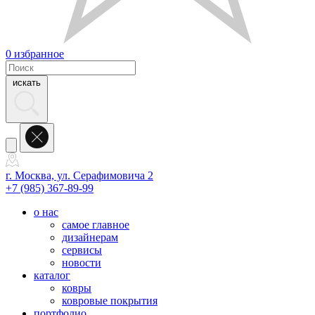
0
избранное
искать
г. Москва, ул. Серафимовича 2
+7 (985) 367-89-99
о нас
самое главное
дизайнерам
сервисы
новости
каталог
ковры
ковровые покрытия
портфолио