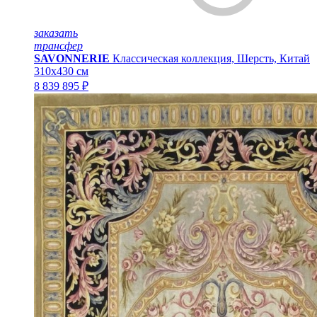
заказать
трансфер
SAVONNERIE
Классическая коллекция, Шерсть, Китай
310x430 см
8 839 895 ₽