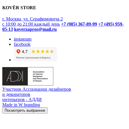
KOVËR STORE
г. Москва, ул. Серафимовича 2
с 10:00 до 21:00 каждый день
+7 (985) 367-89-99
+7 (495) 959-
05-13
koverzapros@mail.ru
instagram
facebook
Участник Ассоциации дизайнеров
и декораторов
интерьеров - АДДИ
Made in W branding
Посмотреть выбранное