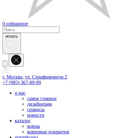
0
избранное
искать
г. Москва, ул. Серафимовича 2
+7 (985) 367-89-99
о нас
самое главное
дизайнерам
сервисы
новости
каталог
ковры
ковровые покрытия
портфолио