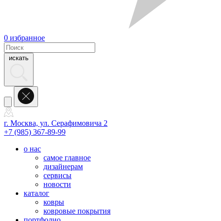
0
избранное
искать
г. Москва, ул. Серафимовича 2
+7 (985) 367-89-99
о нас
самое главное
дизайнерам
сервисы
новости
каталог
ковры
ковровые покрытия
портфолио