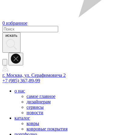
0
избранное
искать
г. Москва, ул. Серафимовича 2
+7 (985) 367-89-99
о нас
самое главное
дизайнерам
сервисы
новости
каталог
ковры
ковровые покрытия
портфолио