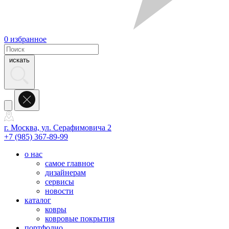
0
избранное
искать
г. Москва, ул. Серафимовича 2
+7 (985) 367-89-99
о нас
самое главное
дизайнерам
сервисы
новости
каталог
ковры
ковровые покрытия
портфолио