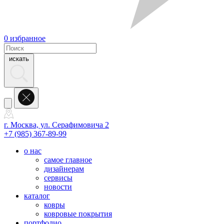
0
избранное
искать
г. Москва, ул. Серафимовича 2
+7 (985) 367-89-99
о нас
самое главное
дизайнерам
сервисы
новости
каталог
ковры
ковровые покрытия
портфолио